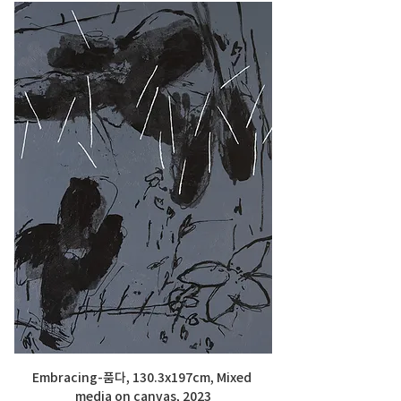
Embracing-품다, 130.3x197cm, Mixed 
media on canvas, 2023