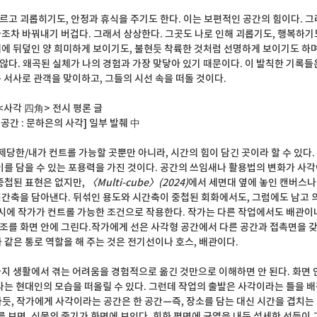
고 괴롭히기도, 안정과 휴식을 주기도 한다. 이는 보편적인 공간의 힘이다. 그
조차 바꿔내기 버겁다. 그래서 상상한다. 그곳도 나로 인해 괴롭기도, 행복하기도
에 뒤덮인 양 희미하게 보이기도, 불현듯 착륙한 것처럼 선명하게 보이기도 하며
다. 왜곡된 실체가 나의 경험과 가장 맞닿아 있기 때문이다. 이 발칙한 기록들
 서사로 관객을 맞이하고, 그들의 시선 속을 떠돌 것이다.
) <사각 四角> 전시 평론 글
 공간 : 문하은의 사각] 일부 발췌 中
제당한/내가 컨트롤 가능할 곳뿐만 아니라, 시간의 힘이 담긴 곳이라 할 수 있다.
이를 담을 수 있는 포용력을 가진 것이다. 공간의 쓰임새나 활용법의 변화가 사
중첩된 표현은 없지만, 
〈Multi-cube〉(2024)
에서 세면대 옆에 놓인 캔버스나
시간축을 담아낸다. 뒤섞인 용도와 시간축이 중첩된 회화에서도, 그럼에도 남고 
동시에 작가가 컨트롤 가능한 조건으로 작용한다. 작가는 다른 작업에서도 배관이
를 화면 안에 그린다.작가에게 선은 사각형 공간에서 다른 공간과 접촉면을 갖는
 같은 통로 역할을 해 주는 것은 전기선이나 호스, 배관이다.
지 생활에서 겪는 어려움을 경험적으로 옮긴 것만으로 이해하면 안 된다. 화면 
라는 현대인의 모습을 떠올릴 수 있다. 그런데 작업의 출발은 사각이라는 틀을 배경
듯, 작가에게 사각이라는 공간은 한 공간—즉, 장소를 담는 대신 시간을 겹치는 
를 보면, 식물의 줄기가 화면에 보인다. 회화 평면에 균열을 내듯 섬세한 선들이 그