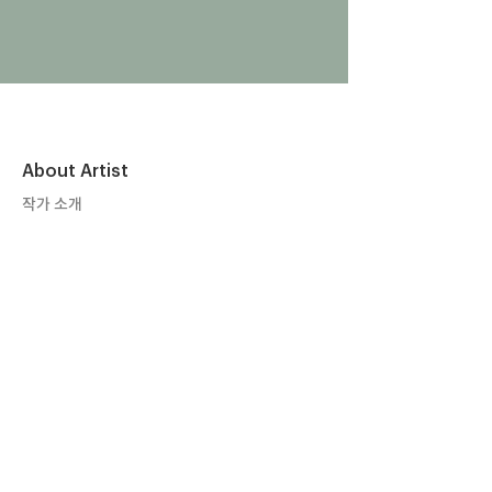
About Artist
작가 소개
이태동
Lee Taedong
EDUCATION
2020 Graduated MA Fine Art: Painting
Camberwell College of Arts
2016 Graduated BA Painting Fine Arts
Gachon University College of Arts
SELECTED SOLO EXHIBITIONS